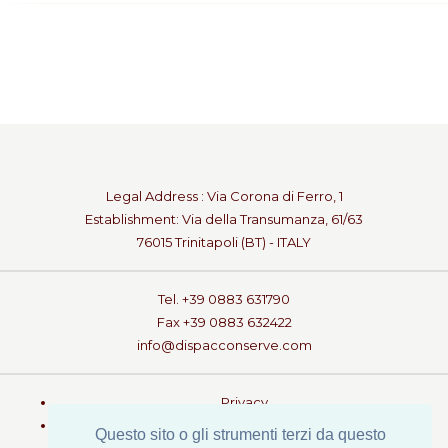
Select the
product from the
Gallery
Legal Address : Via Corona di Ferro, 1
Establishment: Via della Transumanza, 61/63
76015 Trinitapoli (BT) - ITALY
Tel. +39 0883 631790
Fax +39 0883 632422
info@dispacconserve.com
Privacy
Legal Notes
Questo sito o gli strumenti terzi da questo