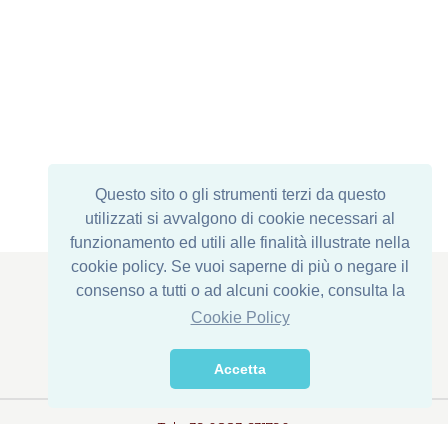
Questo sito o gli strumenti terzi da questo
utilizzati si avvalgono di cookie necessari al
funzionamento ed utili alle finalità illustrate nella
cookie policy. Se vuoi saperne di più o negare il
consenso a tutti o ad alcuni cookie, consulta la
Cookie Policy
Legal Address : Via Corona di Ferro, 1
Establishment: Via della Transumanza, 61/63
Accetta
76015 Trinitapoli (BT) - ITALY
Tel. +39 0883 631790