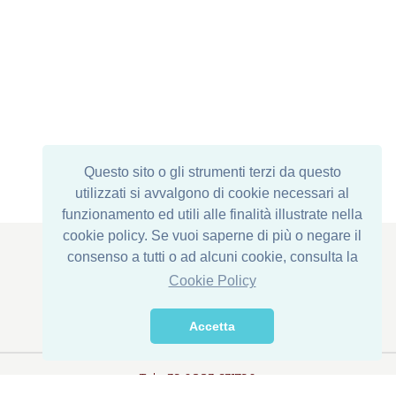
Questo sito o gli strumenti terzi da questo
utilizzati si avvalgono di cookie necessari al
funzionamento ed utili alle finalità illustrate nella
cookie policy. Se vuoi saperne di più o negare il
consenso a tutti o ad alcuni cookie, consulta la
Cookie Policy
Legal Address : Via Corona di Ferro, 1
Establishment: Via della Transumanza, 61/63
Accetta
76015 Trinitapoli (BT) - ITALY
Tel. +39 0883 631790