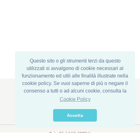
Questo sito o gli strumenti terzi da questo
utilizzati si avvalgono di cookie necessari al
funzionamento ed utili alle finalità illustrate nella
cookie policy. Se vuoi saperne di più o negare il
consenso a tutti o ad alcuni cookie, consulta la
Cookie Policy
Legal Address : Via Corona di Ferro, 1
Establishment: Via della Transumanza, 61/63
Accetta
76015 Trinitapoli (BT) - ITALY
Tel. +39 0883 631790