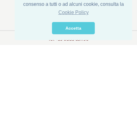
consenso a tutti o ad alcuni cookie, consulta la
Legal Address : Via Corona di Ferro, 1
Cookie Policy
Establishment: Via della Transumanza, 61/63
76015 Trinitapoli (BT) - ITALY
Accetta
Tel. +39 0883 631790
Fax +39 0883 632422
info@dispacconserve.com
Privacy
Legal Notes
© 2018 DI.S.PA.C. s.r.l.
P.I. 01065140715