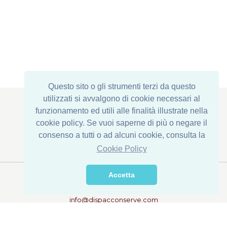
Questo sito o gli strumenti terzi da questo
utilizzati si avvalgono di cookie necessari al
funzionamento ed utili alle finalità illustrate nella
cookie policy. Se vuoi saperne di più o negare il
Sede Legale : Via Corona di Ferro, 1
consenso a tutti o ad alcuni cookie, consulta la
Stabilimento: Via della Transumanza, 61/63
76015 Trinitapoli (BT) - ITALY
Cookie Policy
Accetta
Tel. +39 0883 631790
Fax +39 0883 632422
info@dispacconserve.com