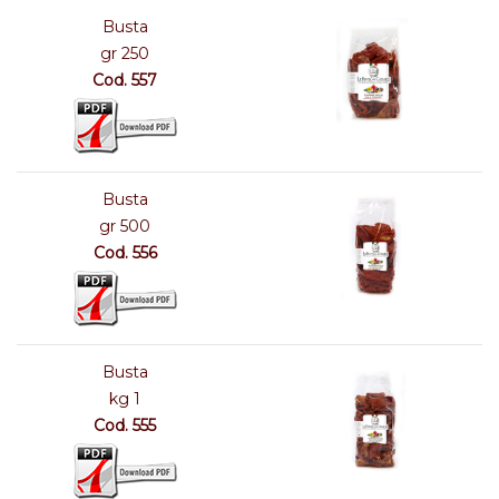
Busta
gr 250
Cod. 557
Busta
gr 500
Cod. 556
Busta
kg 1
Cod. 555