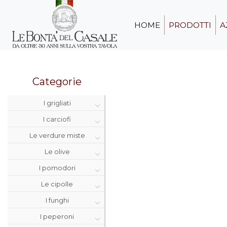
HOME
PRODOTTI
A
Categorie
I grigliati
I carciofi
Le verdure miste
Le olive
I pomodori
Le cipolle
I funghi
I peperoni