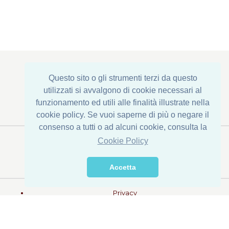
Questo sito o gli strumenti terzi da questo
Sede Legale : Via Corona di Ferro, 1
utilizzati si avvalgono di cookie necessari al
Stabilimento: Via della Transumanza, 61/63
funzionamento ed utili alle finalità illustrate nella
76015 Trinitapoli (BT) - ITALY
cookie policy. Se vuoi saperne di più o negare il
consenso a tutti o ad alcuni cookie, consulta la
Tel. +39 0883 631790
Cookie Policy
Fax +39 0883 632422
info@dispacconserve.com
Accetta
Privacy
Note Legali