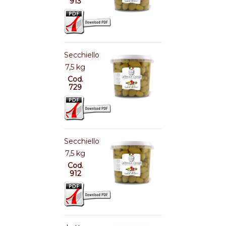
913
Secchiello
7,5 kg
Cod.
729
Secchiello
7,5 kg
Cod.
912