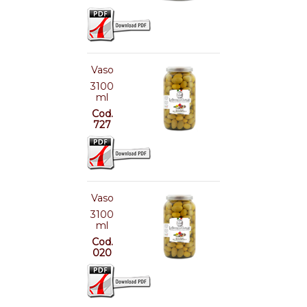
Vaso
3100
ml
Cod.
727
Vaso
3100
ml
Cod.
020