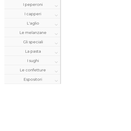
I peperoni
I capperi
L'aglio
Le melanzane
Gli speciali
La pasta
I sughi
Le confetture
Espositori