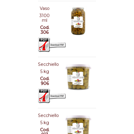
Vaso
3100
ml
Cod.
306
Secchiello
5 kg
Cod.
906
Secchiello
5 kg
Cod.