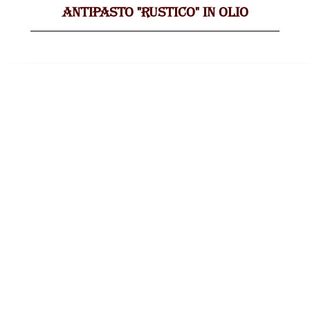
ANTIPASTO "RUSTICO" IN OLIO
Seleziona il
prodotto dalla
Gallery