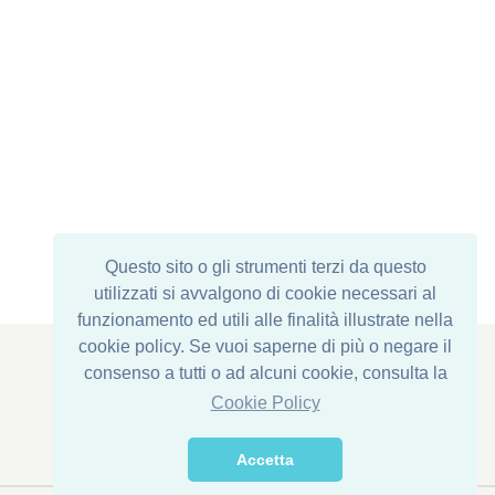
Questo sito o gli strumenti terzi da questo
utilizzati si avvalgono di cookie necessari al
funzionamento ed utili alle finalità illustrate nella
cookie policy. Se vuoi saperne di più o negare il
consenso a tutti o ad alcuni cookie, consulta la
Cookie Policy
Sede Legale : Via Corona di Ferro, 1
Stabilimento: Via della Transumanza, 61/63
76015 Trinitapoli (BT) - ITALY
Accetta