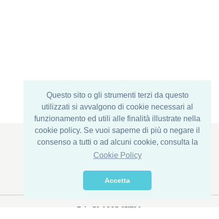
Questo sito o gli strumenti terzi da questo
utilizzati si avvalgono di cookie necessari al
funzionamento ed utili alle finalità illustrate nella
cookie policy. Se vuoi saperne di più o negare il
consenso a tutti o ad alcuni cookie, consulta la
Cookie Policy
Siège social : Via Corona di Ferro, 1
Établissement: Via della Transumanza, 61/63
Accetta
76015 Trinitapoli (BT) - ITALY
Tel. +39 0883 631790