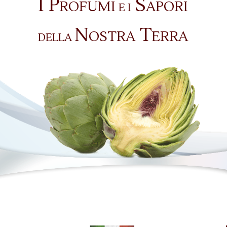
I P
S
ROFUMI
APORI
E I
N
T
OSTRA
ERRA
DELLA