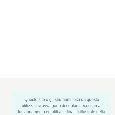
Siège social : Via Corona di Ferro, 1
Questo sito o gli strumenti terzi da questo
Établissement: Via della Transumanza, 61/63
utilizzati si avvalgono di cookie necessari al
76015 Trinitapoli (BT) - ITALY
funzionamento ed utili alle finalità illustrate nella