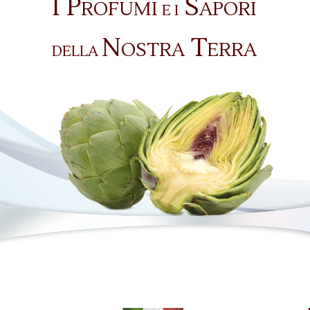
I P
S
ROFUMI
APORI
E I
N
T
OSTRA
ERRA
DELLA