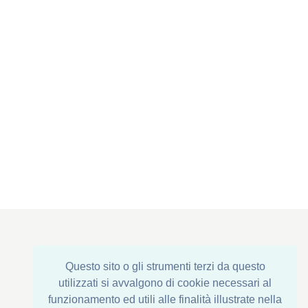
Registered Office : Via Corona di Ferro, 1
Questo sito o gli strumenti terzi da questo
Einrichtung: Via della Transumanza, 61/63
utilizzati si avvalgono di cookie necessari al
76015 Trinitapoli (BT) - ITALY
funzionamento ed utili alle finalità illustrate nella