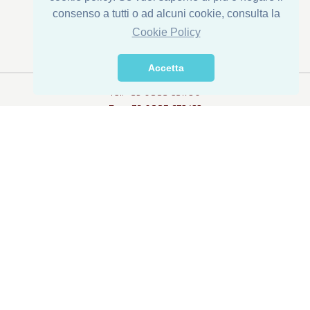
consenso a tutti o ad alcuni cookie, consulta la
Siège social : Via Corona di Ferro, 1
Cookie Policy
Établissement: Via della Transumanza, 61/63
76015 Trinitapoli (BT) - ITALY
Accetta
Tel. +39 0883 631790
Fax +39 0883 632422
info@dispacconserve.com
Privacy
Mentions légales
© 2018 DI.S.PA.C. s.r.l.
P.I. 01065140715