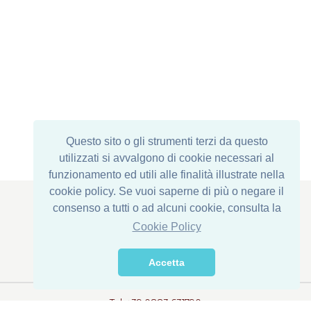
Questo sito o gli strumenti terzi da questo
utilizzati si avvalgono di cookie necessari al
funzionamento ed utili alle finalità illustrate nella
cookie policy. Se vuoi saperne di più o negare il
consenso a tutti o ad alcuni cookie, consulta la
Cookie Policy
Registered Office : Via Corona di Ferro, 1
Einrichtung: Via della Transumanza, 61/63
Accetta
76015 Trinitapoli (BT) - ITALY
Tel. +39 0883 631790