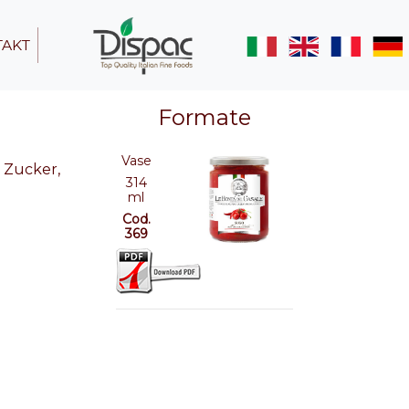
TAKT
Formate
Vase
 Zucker,
314
ml
Cod.
369