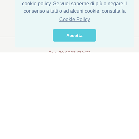
cookie policy. Se vuoi saperne di più o negare il
consenso a tutti o ad alcuni cookie, consulta la
Registered Office : Via Corona di Ferro, 1
Cookie Policy
Einrichtung: Via della Transumanza, 61/63
76015 Trinitapoli (BT) - ITALY
Accetta
Tel. +39 0883 631790
Fax +39 0883 632422
info@dispacconserve.com
Datenschutz
Nutzungsbedingungen
© 2018 DI.S.PA.C. s.r.l.