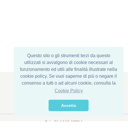
Questo sito o gli strumenti terzi da questo
utilizzati si avvalgono di cookie necessari al
funzionamento ed utili alle finalità illustrate nella
cookie policy. Se vuoi saperne di più o negare il
consenso a tutti o ad alcuni cookie, consulta la
Cookie Policy
Registered Office : Via Corona di Ferro, 1
Einrichtung: Via della Transumanza, 61/63
Accetta
76015 Trinitapoli (BT) - ITALY
Tel. +39 0883 631790