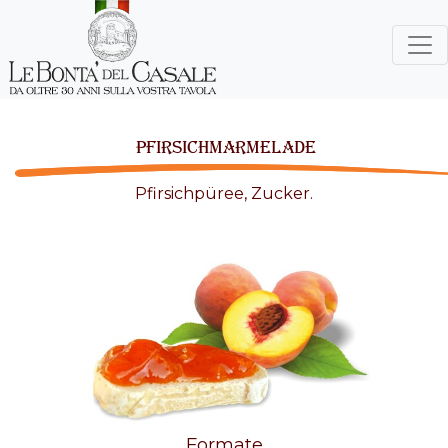
PFIRSICHMARMELADE
Pfirsichpüree, Zucker.
Formate