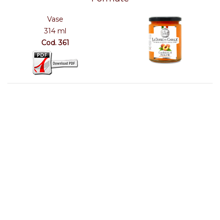
Vase
314 ml
Cod. 361