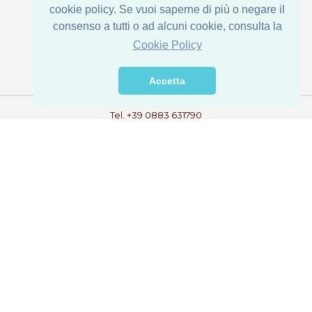
cookie policy. Se vuoi saperne di più o negare il
consenso a tutti o ad alcuni cookie, consulta la
Sede Legale : Via Corona di Ferro, 1
Cookie Policy
Stabilimento: Via della Transumanza, 61/63
76015 Trinitapoli (BT) - ITALY
Accetta
Tel. +39 0883 631790
Fax +39 0883 632422
info@dispacconserve.com
Privacy
Note Legali
© 2018 DI.S.PA.C. s.r.l.